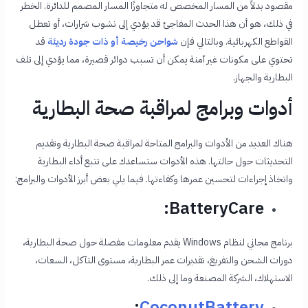
مقصود بدلاً من المسار المخصص له متجاوزًا المسار المصمم للدائرة. الخطر
في ذلك، هو أن هذا الحدث المفاجئ قد يؤدي إلى نشوب شرارات، أو تعطل
القواطع الكهربائية. وبالتالي فإن
شواحن رخيصة أو ذات جودة رديئة
قد
تحتوي على مكونات غير آمنة يمكن أن تسبب دوائر قصيرة، مما يؤدي إلى تلف
البطارية والجهاز.
أدوات وبرامج لمراقبة صحة البطارية
هناك العديد من الأدوات والبرامج المتاحة لمراقبة صحة البطارية وتقديم
التحديثات حول حالتها. هذه الأدوات ستساعدك على تتبع أداء البطارية
واتخاذ إجراءات لتحسين عمرها وكفاءتها. فيما يلي بعض أبرز الأدوات والبرامج:
BatteryCare:
برنامج مجاني لنظام Windows يقدم معلومات مفصلة حول صحة البطارية،
دورات الشحن والتفريغ، تقديرات عمر البطارية، مستوى التآكل، السعات،
الاستهلاك، الشركة المصنعة وما إلى ذلك.
:
CoconutBattery