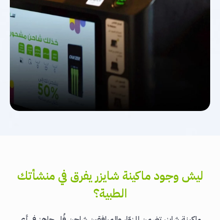
ليش وجود ماكينة شايزر يفرق في منشأتك
الطبية؟
ماكينة شايزر تضمن للزوّار والمرافقين شاحن فُل جاهز في أي