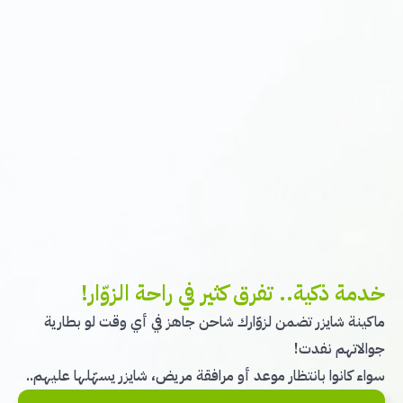
خدمة ذكية.. تفرق كثير في راحة الزوّار!
ماكينة شايزر تضمن لزوّارك شاحن جاهز في أي وقت لو بطارية
جوالاتهم نفدت!
سواء كانوا بانتظار موعد أو مرافقة مريض، شايزر يسهّلها عليهم..