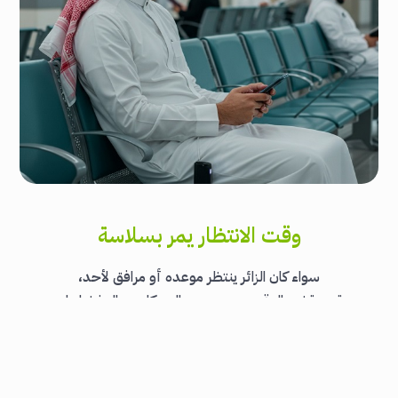
وقت الانتظار يمر بسلاسة
سواء كان الزائر ينتظر موعده أو مرافق لأحد،
يقدر يقضي الوقت وهو يسمع البودكاست المفضل له،
وما يحتاج يفكر إذا بطاريته بتخلص… شاحن شايزر جاهز