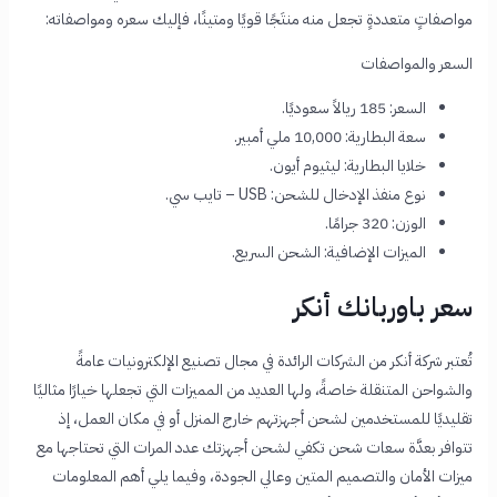
مواصفاتٍ متعددةٍ تجعل منه منتَجًا قويًا ومتينًا، فإليك سعره ومواصفاته:
السعر والمواصفات
السعر: 185 ريالاً سعوديًا.
سعة البطارية: 10,000 ملي أمبير.
خلايا البطارية: ليثيوم أيون.
نوع منفذ الإدخال للشحن: USB – تايب سي.
الوزن: 320 جرامًا.
الميزات الإضافية: الشحن السريع.
سعر باوربانك أنكر
تُعتبر شركة أنكر من الشركات الرائدة في مجال تصنيع الإلكترونيات عامةً
والشواحن المتنقلة خاصةً، ولها العديد من المميزات التي تجعلها خيارًا مثاليًا
تقليديًا للمستخدمين لشحن أجهزتهم خارج المنزل أو في مكان العمل، إذ
تتوافر بعدَّة سعات شحن تكفي لشحن أجهزتك عدد المرات التي تحتاجها مع
ميزات الأمان والتصميم المتين وعالي الجودة، وفيما يلي أهم المعلومات