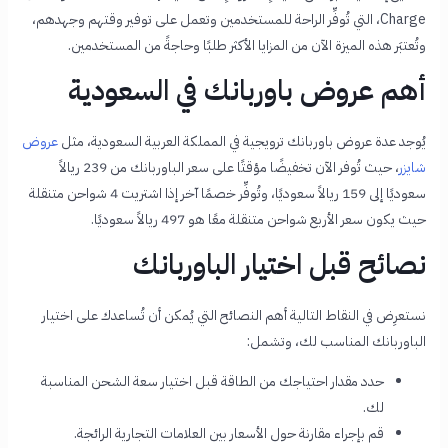
Charge، التي تُوفِّر الراحة للمستخدمين وتعمل على توفير وقتهم وجهدهم،
وتُعتبَر هذه الميزة الآن من المزايا الأكثر طلبًا وحاجةً من المستخدمين.
أهم عروض باوربانك في السعودية
يُوجد عدة عروض باوربانك ترويجية في المملكة العربية السعودية، مثل
عروض
شايزر
، حيث تُوفر الآن تخفيضًا مؤقتًا على سعر الباوربانك من 239 ريالاً
سعوديًا إلى 159 ريالاً سعوديًا، وتُوفِّر خصمًا آخر إذا اشتريت 4 شواحن متنقلة
حيث يكون سعر الأربع شواحن متنقلة معًا هو 497 ريالاً سعوديًا.
نصائح قبل اختيار الباوربانك
نستعرِض في النقاط التالية أهم النصائح التي يُمكن أن تُساعدك على اختيار
الباوربانك المناسب لك، وتشمل:
حدد مقدار احتياجك من الطاقة قبل اختيار سعة الشحن المناسبة
لك.
قم بإجراء مقارنة حول الأسعار بين العلامات التجارية الرائجة.