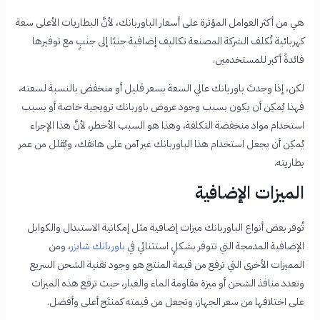
هي من أكثر العوامل المؤثرة على أسعار الباوربانك، لأنَّ البطاريات الأعلى سعة
كهربائية تُكلف الشركة المصنعة تكاليف إضافية جنبًا إلى جنبٍ مع توفيرها
فائدةً أكبر للمستخدمين.
لكن، إذا وجدتَ باوربانك عالي السعة بسعر قليل أو منخفض بالنسبة لسعته،
فهذا يُمكِن أن يكون بسبب وجود عروض باوربانك ترويجية خاصة أو بسبب
استخدام مواد منخفضة التكلفة، وهذا هو السبب الأخطر، لأنَّ هذا الإجراء
يُمكِن أن يجعل استخدام هذا الباوربانك غير آمن على هاتفك، ويُقلل من عمر
بطاريته.
الميزات الإضافية
تُوفر بعض أنواع الباوربانك ميزات إضافية مثل إمكانية الاستبدال والكوابل
الإضافية المدمجة التي تتوفر بشكلٍ استثنائي في
باوربانك شايزر
، ومن
المميزات الأخرى التي ترفع من قيمة المنتج هو وجود تقنية الشحن السريع
وتعدد منافذ الشحن أو ميزة مقاومة الماء والغبار، حيث ترفع هذه الميزات
على اختلافها من سعر الجهاز، وتجعل من قيمته كمنتَج أعلى وأفضل.