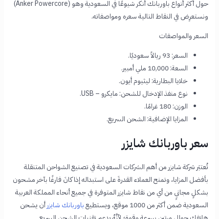
حول أكثر أنواع باوربانك أنكر شيوعًا في السعودية وهو (Anker Powercore)
ونستعرِض في النقاط التالية سعره ومواصفاته.
السعر والمواصفات
السعر: 93 ريالاً سعوديًا.
السعة: 10,000 ملي أمبير.
خلايا البطارية: ليثيوم أيون.
نوع منفذ الإدخال للشحن: مايكرو – USB.
الوزن: 180 غرامًا.
المزايا الإضافية: الشحن السريع.
سعر باوربانك شايزر
تُعتبَر شركة شايزر من أهم الشركات السعودية في تصنيع الشواحن المتنقلة
بأفضل المزايا، وتمنح العملاء القدرةَ على استبداله إذا كانَ فارغًا بآخر مشحون
بشكلٍ مجانيٍ من أي من نقاط شايزر المتوفرة في جميع أنحاء المملكة العربية
السعودية ضمن أكثر من 1000 موقع، ويستطيع
باوربانك شايزر
أن يشحن
هاتفك حوالي مرتين بسرعة وقوة؛ لأنَّهُ يدعم تقنيات الشحن السريع.