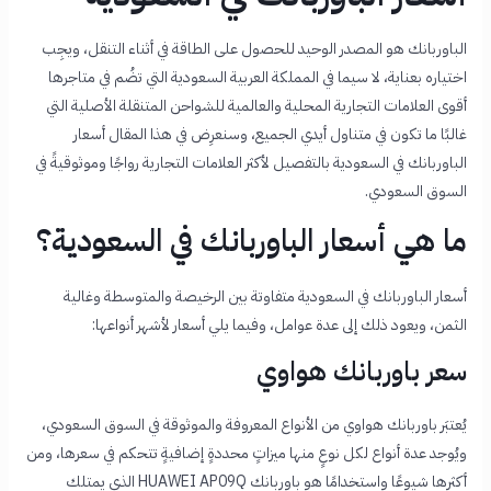
الباوربانك هو المصدر الوحيد للحصول على الطاقة في أثناء التنقل، ويجِب
اختياره بعناية، لا سيما في المملكة العربية السعودية التي تضُم في متاجرها
أقوى العلامات التجارية المحلية والعالمية للشواحن المتنقلة الأصلية التي
غالبًا ما تكون في متناول أيدي الجميع، وسنعرِض في هذا المقال أسعار
الباوربانك في السعودية بالتفصيل لأكثر العلامات التجارية رواجًا وموثوقيةً في
السوق السعودي.
ما هي أسعار الباوربانك في السعودية؟
أسعار الباوربانك في السعودية متفاوتة بين الرخيصة والمتوسطة وغالية
الثمن، ويعود ذلك إلى عدة عوامل، وفيما يلي أسعار لأشهر أنواعها:
سعر باوربانك هواوي
يُعتبَر باوربانك هواوي من الأنواع المعروفة والموثوقة في السوق السعودي،
ويُوجد عدة أنواع لكل نوعٍ منها ميزاتٍ محددةٍ إضافيةٍ تتحكم في سعرها، ومن
أكثرها شيوعًا واستخدامًا هو باوربانك HUAWEI AP09Q الذي يمتلك