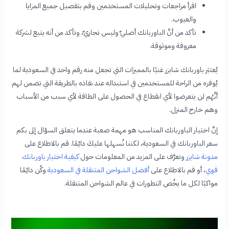
اقرأ مراجعات وتحليلات المستخدمين وقم بتفصيل جميع المزايا
والعيوب.
تأكد من أنَّ الباوربانك أصليٌ وليس تجاريٌ، وتأكد من أنه يتبع لشركة
معروفة وموثوقة.
يُعتبَر باوربانك شايزر غنيًا بالمميزات التي تجعل منه رقم واحد في السعودية لما
يُوفره من الراحة للمستخدمين في استبداله عند نفاذه بالطريقة التي تضمن لهم
أنَّهُم لن يتعرضوا لأي انقطاع في الحصول على الطاقة لأي سبب من الأسباب
وهم خارج المنزل.
إنَّ اختيار الباوربانك المناسب هو مهمة صعبة عندما يتعلق السؤال إلى بكم
سعر الباوربانك في السعودية، لكننا نُسهلها عليكَ دائِمًا. قم بالاطلاع على
مدونة شايزر
وتعرَّف على المزيد من المعلومات حول
كيفية اختيار باوربانك
قوي
، أو قم بالاطلاع على
أفضل الشواحن المتنقلة في السعودية
وكُن دائِمًا
مواكبًا لكل ما يخُص التطورات في عالم الشواحن المتنقلة.