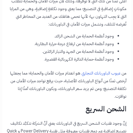
أغلى ثمنًا من تلك التي لا تُوفرها، وذلك لأن ميزات الأمان والحماية تتطلب
مكوناتٍ إضافيةٍ في التصنيع؛ مما يعني وجود تكلفةٍ إضافيةٍ، وهي من المزايا
التي لا يجِب التهاون بها؛ لأنها تحمي هاتفك من العديد من المخاطر التي
تُعرضه للتلف، وتشمل ميزات الأمان في الباوربانك:
وجود أنظمة الحماية من الشحن الزائد.
وجود أنظمة الحماية من ارتفاع درجة حرارة البطارية.
وجود أنظمة الحماية من الجهد والتيار الزائدَين.
وجود أنظمة حماية الدائرة الكهربائية القصيرة.
من
عيوب الباوربانك التجاري
هو انعدام ميزات الأمان والحماية؛ مما يجعلها
أرخص ثمنًا من أنواع الباوربانك الأصلية، حيث يرفع تواجد ميزات الأمان من
تكلفة التصنيع؛ ومن ثم يزيد سعر الباوربانك، ويكون الباوربانك آمنًا إذا
توافرَت.
الشحن السريع
إنَّ وجود تقنيات الشحن السريع في الباوربانك يعني أنَّ الشركة تتكبَّد تكاليف
تصنيع إضافية عبر دمج تقنياتٍ معروفةٍ مثل تقنية Power Delivery و Quick