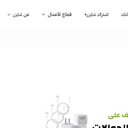
بانك
اشتراك شايزر+
قطاع الأعمال
عن شايزر