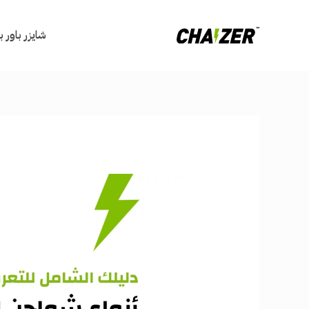
خطي
لى
شايزر باور 
لمحتوى