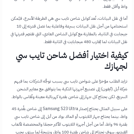
واط وأقل فقط.
أما في نقل البيانات، تُعد كوابل شاحن تايب سي هي الطريقة الأسرع، فيُمكن
استخدامها من أجل نقل البيانات بسرعة وفاعلية بما تصل قدرته إلى 10
جيجابت في الثانية، بالمقارنة مع كوابل الشاحن العادي، التي تقتصِر قدرتها في
نقل البيانات لما يُقارب 480 ميجابايت في الثانية فقط.
كيفية اختيار أفضل شاحن تايب سي
لجهازك
تزايد الطلب مؤخرًا على شواحن تايب سي بسبب توجُّه الشركات بما فيهم
شركة أبل (آيفون) إلى تصنيع أجهزتها الذكية بما يتوافق مع معايير الشحن
السريع، لكن يحتاج كل جهاز إلى شاحن بقدرة كهربائية معينة وتُقاس بالواط.
على سبيل المثال يحتاج إصدار Samsung S23 Ultra إلى شاحن بقُدرة 45
واط، بينما يحتاج جهاز اللابتوب أو الماك بوك من أبل إلى شاحن تايب سي
بقدرة 96 واط، أما من أجل أجهزة اللابتوب الأكبر حجمًا والمخصصة لألعاب
الفيديو، سوف تحتاج إلى شاحن بقدرة 100 واط، ونتيجةَ لما سبَق، يجِب