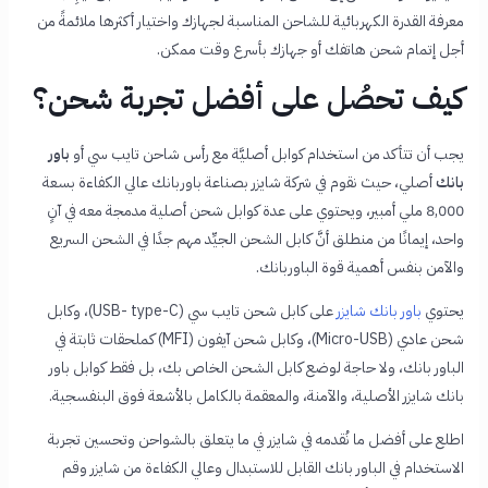
معرفة القدرة الكهربائية للشاحن المناسبة لجهازك واختيار أكثرها ملائمةً من
أجل إتمام شحن هاتفك أو جهازك بأسرع وقت ممكن.
كيف تحصُل على أفضل تجربة شحن؟
يجب أن تتأكد من استخدام كوابل أصليَّة مع رأس شاحن تايب سي أو
باور
بانك
أصلي، حيث نقوم في شركة شايزر بصناعة باوربانك عالي الكفاءة بسعة
8,000 ملي أمبير، ويحتوي على عدة كوابل شحن أصلية مدمجة معه في آنٍ
واحد، إيمانًا من منطلق أنَّ كابل الشحن الجيِّد مهم جدًا في الشحن السريع
والآمن بنفس أهمية قوة الباوربانك.
يحتوي
باور بانك شايزر
على كابل شحن تايب سي (USB- type-C)، وكابل
شحن عادي (Micro-USB)، وكابل شحن آيفون (MFI) كملحقات ثابتة في
الباور بانك، ولا حاجة لوضع كابل الشحن الخاص بك، بل فقط كوابل باور
بانك شايزر الأصلية، والآمنة، والمعقمة بالكامل بالأشعة فوق البنفسجية.
اطلع على أفضل ما نُقدمه في شايزر في ما يتعلق بالشواحن وتحسين تجربة
الاستخدام في الباور بانك القابل للاستبدال وعالي الكفاءة من شايزر وقم