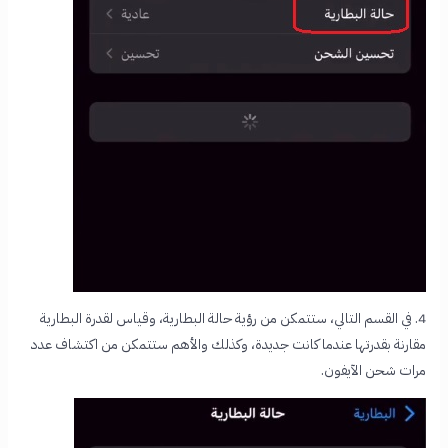
4. في القسم التالي، ستتمكن من رؤية حالة البطارية، وقياس لقدرة البطارية
مقارنة بقدرتها عندما كانت جديدة، وكذلك والأهم ستتمكن من اكتشاف عدد
مرات شحن الآيفون.