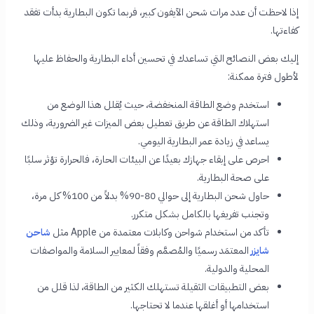
إذا لاحظت أن عدد مرات شحن الآيفون كبير، فربما تكون البطارية بدأت تفقد
كفاءتها.
إليك بعض النصائح التي تساعدك في تحسين أداء البطارية والحفاظ عليها
لأطول فترة ممكنة:
استخدم وضع الطاقة المنخفضة، حيث يُقلل هذا الوضع من
استهلاك الطاقة عن طريق تعطيل بعض الميزات غير الضرورية، وذلك
يساعد في زيادة عمر البطارية اليومي.
احرص على إبقاء جهازك بعيدًا عن البيئات الحارة، فالحرارة تؤثر سلبًا
على صحة البطارية.
حاول شحن البطارية إلى حوالي 80-90% بدلاً من 100% كل مرة،
وتجنب تفريغها بالكامل بشكل متكرر.
تأكد من استخدام شواحن وكابلات معتمدة من Apple مثل
شاحن
شايزر
المعتمَد رسميًا والمُصمَّم وفقاً لمعايير السلامة والمواصفات
المحلية والدولية.
بعض التطبيقات الثقيلة تستهلك الكثير من الطاقة، لذا قلل من
استخدامها أو أغلقها عندما لا تحتاجها.