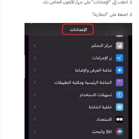
1. اذهب إلى “الإعدادات” على جهاز الآيفون الخاص بك.
2. اضغط على “البطارية”.