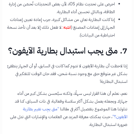
احرص على تحديث نظام iOS، لأن بعض التحديثات تُحسّن من إدارة
الطاقة، وبالتالي تحسين أداء البطارية.
إذا كانت البطارية تعاني من مشاكل كبيرة، جرب إعادة تعيين إعدادات
الجهاز إلى إعدادات المصنع (
انتبه
:
لا تفعل ذلك إلا بعد أن تأخذ نسخة
احتياطية من البيانات).
7. متى يجب استبدال بطارية الآيفون؟
إذا لاحظت أن بطارية الآيفون لا تدوم كما كانت في السابق، أو أن الجهاز ينطفئ
بشكل غير متوقع حتى مع وجود نسبة شحن، فقد حان الوقت للتفكير في
استبدال البطارية!
نعم، نعلم أن هذا القرار ليس سهلًا، ولكنه سيُحسن بشكل كبير من أداء
جهازك ويجعله يعمل بشكل أكثر سلاسة وفعالية. في ذات السياق، كنا قد
تناولنا هذا الموضوع بتفصيل أكثر في مقالنا
“متى يجِب تغيير بطارية
الآيفون؟”
، حيث يمكنك معرفة المزيد عن العلامات والإشارات التي تدل على
ضرورة استبدال البطارية.