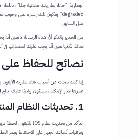
degraded” وتكون تلك إشارة على وجوب
تغي
مثل السابق.
من الجدير بالذكر أنَّ هذه الرسالة لا تعني أنَّه
تمامًا، لكنها تعني أنَّه يجِب عليك استبدالها
نصائح للحفاظ على ص
إذا كنت تبحث عن أسباب نفاذ بطارية الآيفون
عمرها قدر الإمكان، سيكون واجبًا عليك اتباع الن
1. تحديثات النظام المنتظمة
التأكد من تحديث نظام OS
وترقيات تُساعد الجهاز على الاحتفاظ بعمر البطار