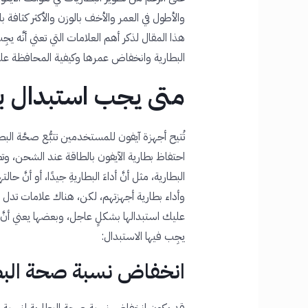
والأطول في العمر والأخف بالوزن والأكثر كثافة ب
هذا المقال لذكر أهم العلامات التي تعني أنَّه 
البطارية وانخفاض عمرها وكيفية المحافظة عليه
متى يجب استبدال بط
تُتيح أجهزة آيفون للمستخدمين تتبُّع صحَّة ال
احتفاظ بطارية الآيفون بالطاقة عند الشحن، وتظ
البطارية، مثل أنَّ أداءَ البطاريةِ جيدًا، أو أ
وأداء بطارية أجهزتهم، لكن، هناك علامات تدل على
عليك استبدالها بشكلٍ عاجل، وبعضها يعني أنَّ ع
يجِب فيها الاستبدال:
انخفاض نسبة صحة البط