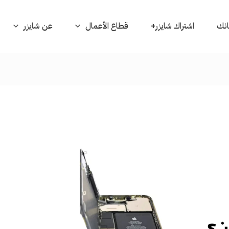
بانك
اشتراك شايزر+
قطاع الأعمال
عن شايزر