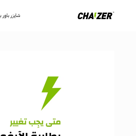
خطي
لى
شايزر باور 
لمحتوى