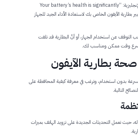
البطارية: “حالة بطاريتك متدنية جدًا”، باللغة الإنجليزية: “Your battery’s health is significantly
ير بطارية الآيفون
الخاص بك لاستعادة الأداء الجيد للجهاز
 يجب التوقف عن استخدام الجهاز، أو أنَّ البطارية قد تلفت
 في أسرع وقت ممكن ومناسب لك.
حة بطارية الآيفون
 بسرعة بدون استخدام، وترغب في معرفة كيفية المحافظة على
صائح التالية.
I للآيفون لحظة نزوله، حيث تعمل التحديثات الجديدة على تزويد الهاتف بميزات
ية.