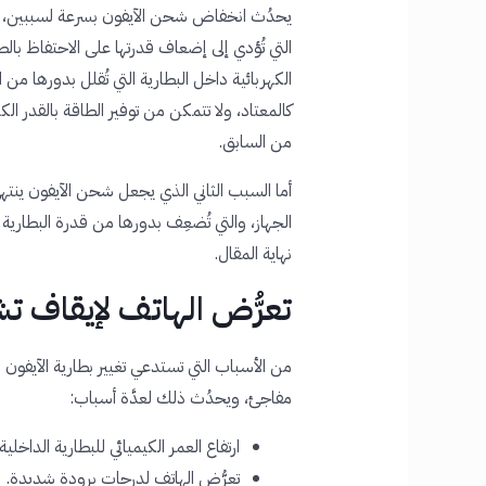
يحدُث انخفاض شحن الآيفون بسرعة لسببين، السبب
التي تُؤدي إلى إضعاف قدرتها على الاحتفاظ ب
الكهربائية داخل البطارية التي تُقلل بدورها من 
كالمعتاد، ولا تتمكن من توفير الطاقة بالقدر ال
من السابق.
أما السبب الثاني الذي يجعل شحن الآيفون ينت
الجهاز، والتي تُضعِف بدورها من قدرة البطاري
نهاية المقال.
تعرُّض الهاتف لإيقاف 
من الأسباب التي تستدعي تغيير بطارية الآيفون
مفاجئ، ويحدُث ذلك لعدَّة أسباب:
ارتفاع العمر الكيميائي للبطارية الداخلية 
تعرُّض الهاتف لدرجات برودة شديدة.